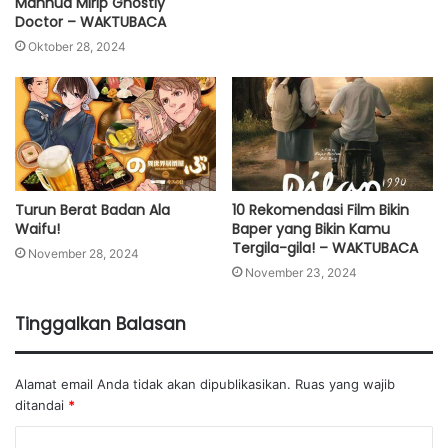
Manhua Mirip Ghostly
Doctor – WAKTUBACA
Oktober 28, 2024
Turun Berat Badan Ala
10 Rekomendasi Film Bikin
Waifu!
Baper yang Bikin Kamu
Tergila-gila! – WAKTUBACA
November 28, 2024
November 23, 2024
Tinggalkan Balasan
Alamat email Anda tidak akan dipublikasikan.
Ruas yang wajib
ditandai
*
K