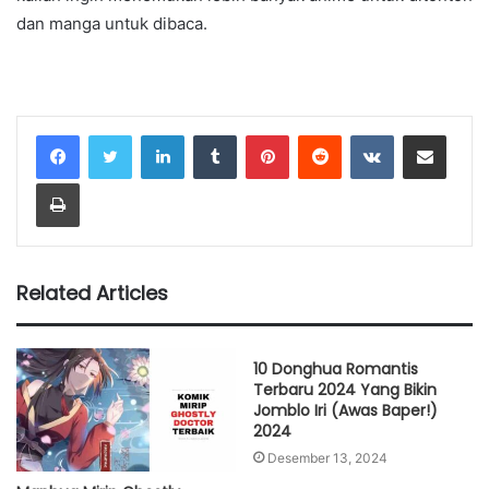
dan manga untuk dibaca.
LinkedIn
Tumblr
Pinterest
Reddit
VKontakte
Share via Email
Print
Related Articles
10 Donghua Romantis
Terbaru 2024 Yang Bikin
Jomblo Iri (Awas Baper!)
2024
Desember 13, 2024