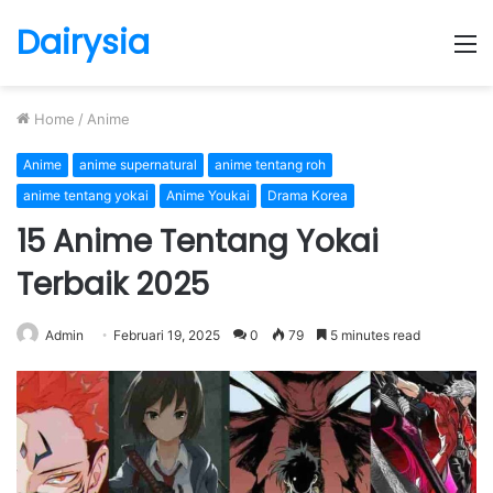
Dairysia
M
Home
/
Anime
Anime
anime supernatural
anime tentang roh
anime tentang yokai
Anime Youkai
Drama Korea
15 Anime Tentang Yokai
Terbaik 2025
Admin
Februari 19, 2025
0
79
5 minutes read