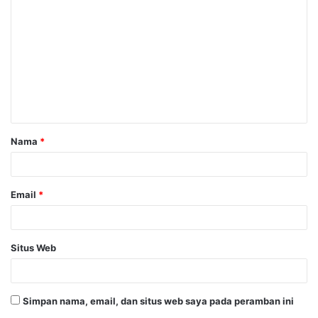
o
m
e
n
t
a
Nama
*
r
*
Email
*
Situs Web
Simpan nama, email, dan situs web saya pada peramban ini