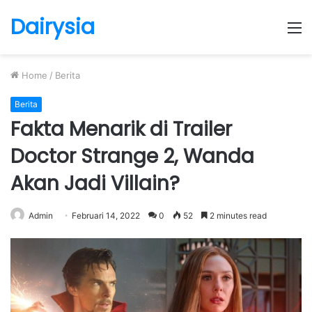
Dairysia
M
Home
/
Berita
Berita
Fakta Menarik di Trailer
Doctor Strange 2, Wanda
Akan Jadi Villain?
Admin
Februari 14, 2022
0
52
2 minutes read