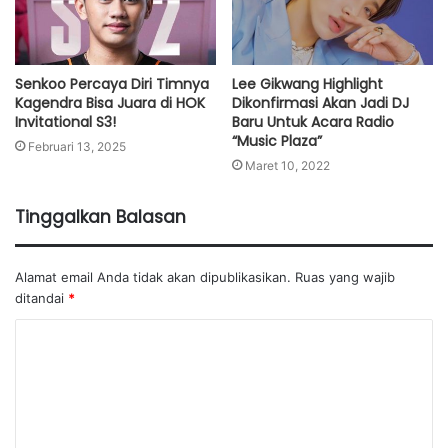
Senkoo Percaya Diri Timnya
Lee Gikwang Highlight
Kagendra Bisa Juara di HOK
Dikonfirmasi Akan Jadi DJ
Invitational S3!
Baru Untuk Acara Radio
“Music Plaza”
Februari 13, 2025
Maret 10, 2022
Tinggalkan Balasan
Alamat email Anda tidak akan dipublikasikan.
Ruas yang wajib
ditandai
*
K
o
m
e