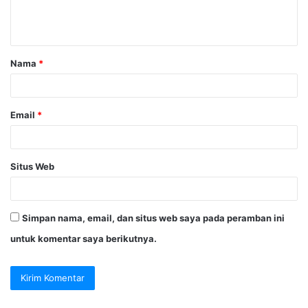
n
t
a
Nama
*
r
*
Email
*
Situs Web
Simpan nama, email, dan situs web saya pada peramban ini
untuk komentar saya berikutnya.