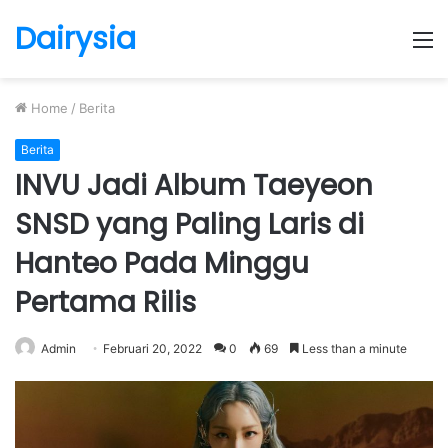
Dairysia
M
Home
/
Berita
Berita
INVU Jadi Album Taeyeon
SNSD yang Paling Laris di
Hanteo Pada Minggu
Pertama Rilis
Admin
Februari 20, 2022
0
69
Less than a minute