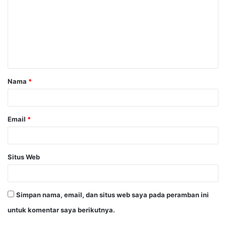
m
e
n
t
a
Nama
*
r
*
Email
*
Situs Web
Simpan nama, email, dan situs web saya pada peramban ini
untuk komentar saya berikutnya.