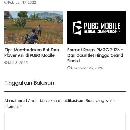
Februari 17, 2022
Tips Membedakan Bot Dan
Format Resmi PMGC 2025 –
Player Asli di PUBG Mobile
Dari Gauntlet Hingga Grand
Finals!
Mei 3, 2025
November 25, 2025
Tinggalkan Balasan
Alamat email Anda tidak akan dipublikasikan.
Ruas yang wajib
ditandai
*
K
o