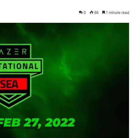
0
66
1 minute read