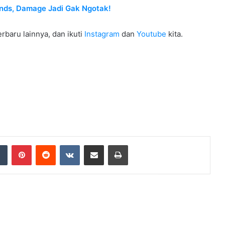
gends, Damage Jadi Gak Ngotak!
rbaru lainnya, dan ikuti
Instagram
dan
Youtube
kita.
dIn
Tumblr
Pinterest
Reddit
VKontakte
Share via Email
Print