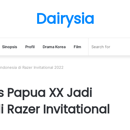
Dairysia
Sinopsis
Profil
Drama Korea
Film
ndonesia di Razer Invitational 2022
s Papua XX Jadi
 Razer Invitational