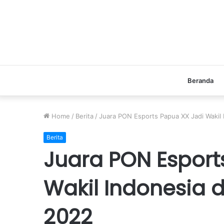
Beranda
Home
/
Berita
/
Juara PON Esports Papua XX Jadi Wakil I
Berita
Juara PON Esport
Wakil Indonesia di
2022