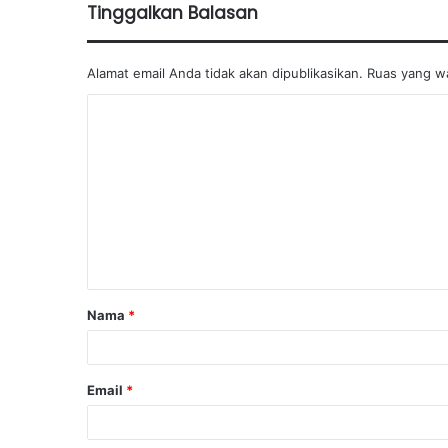
Tinggalkan Balasan
Alamat email Anda tidak akan dipublikasikan.
Ruas yang wa
K
o
m
e
n
t
a
Nama
*
r
*
Email
*