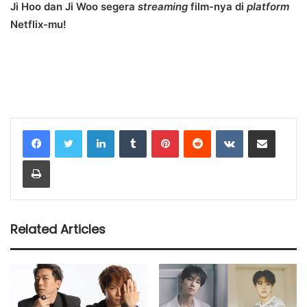
Ji Hoo dan Ji Woo segera
streaming
film-nya di
platform
Netflix-mu!
LinkedIn
Tumblr
Pinterest
Reddit
VKontakte
Share via Email
Print
Related Articles