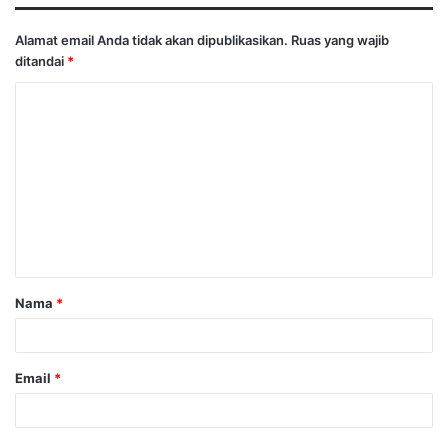
Alamat email Anda tidak akan dipublikasikan.
Ruas yang wajib
ditandai
*
K
o
m
e
n
t
a
Nama
*
r
*
Email
*