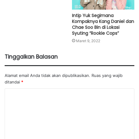
Intip Yuk Segimana
Kompaknya Kang Daniel dan
Chae Soo Bin di Lokasi
Syuting “Rookie Cops”
Maret 9, 2022
Tinggalkan Balasan
Alamat email Anda tidak akan dipublikasikan.
Ruas yang wajib
ditandai
*
K
o
m
e
n