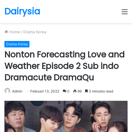
Dairysia
M
Home
/
Drama Korea
Drama Korea
Nonton Forecasting Love and
Weather Episode 2 Sub indo
Dramacute DramaQu
Admin
Februari 13, 2022
0
99
3 minutes read