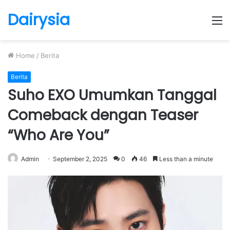
Dairysia
M
Home
/
Berita
Berita
Suho EXO Umumkan Tanggal
Comeback dengan Teaser
“Who Are You”
Admin
September 2, 2025
0
46
Less than a minute