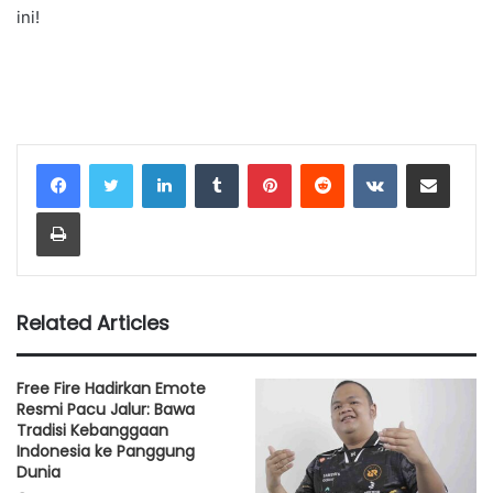
ini!
LinkedIn
Tumblr
Pinterest
Reddit
VKontakte
Share via Email
Print
Related Articles
Free Fire Hadirkan Emote
Resmi Pacu Jalur: Bawa
Tradisi Kebanggaan
Indonesia ke Panggung
Dunia