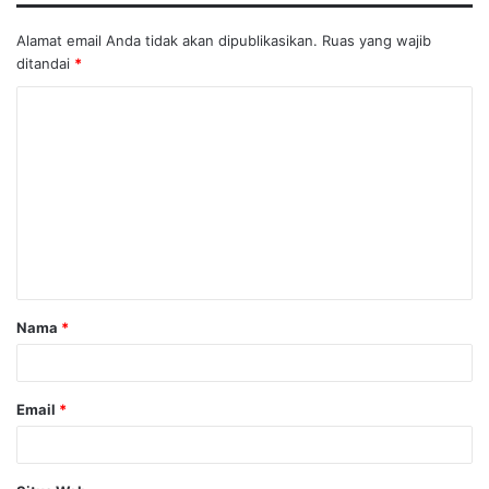
Alamat email Anda tidak akan dipublikasikan.
Ruas yang wajib
ditandai
*
K
o
m
e
n
t
a
Nama
*
r
*
Email
*