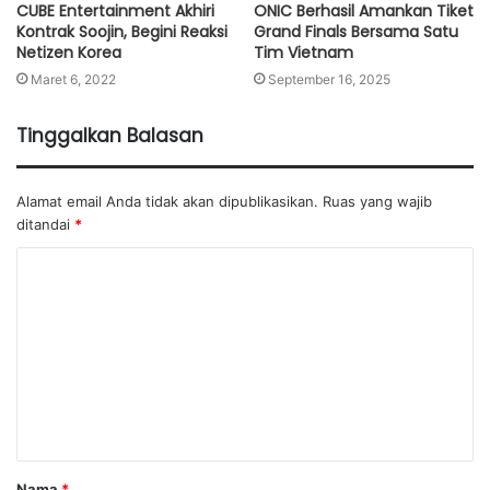
CUBE Entertainment Akhiri
ONIC Berhasil Amankan Tiket
Kontrak Soojin, Begini Reaksi
Grand Finals Bersama Satu
Netizen Korea
Tim Vietnam
Maret 6, 2022
September 16, 2025
Tinggalkan Balasan
Alamat email Anda tidak akan dipublikasikan.
Ruas yang wajib
ditandai
*
K
o
m
e
n
t
a
Nama
*