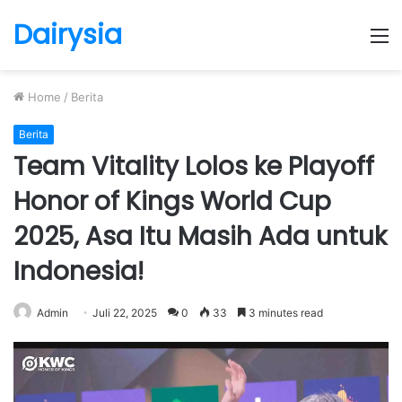
Dairysia
M
Home
/
Berita
Berita
Team Vitality Lolos ke Playoff
Honor of Kings World Cup
2025, Asa Itu Masih Ada untuk
Indonesia!
Admin
Juli 22, 2025
0
33
3 minutes read