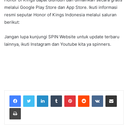
melalui
Google Play Store
dan
App Store
. Ikuti informasi
resmi seputar Honor of Kings Indonesia melalui saluran
berikut:
Jangan lupa kunjungi
SPIN Website
untuk update terbaru
lainnya, ikuti
Instagram
dan
Youtube
kita ya spinners.
LinkedIn
Tumblr
Pinterest
Reddit
VKontakte
Share via Email
Print