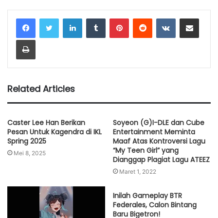
LinkedIn
Tumblr
Pinterest
Reddit
VKontakte
Share via Email
Print
Related Articles
Caster Lee Han Berikan
Soyeon (G)I-DLE dan Cube
Pesan Untuk Kagendra di IKL
Entertainment Meminta
Spring 2025
Maaf Atas Kontroversi Lagu
“My Teen Girl” yang
Mei 8, 2025
Dianggap Plagiat Lagu ATEEZ
Maret 1, 2022
Inilah Gameplay BTR
Federales, Calon Bintang
Baru Bigetron!