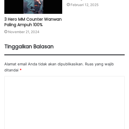
Februari 12, 2025
3 Hero MM Counter Wanwan
Paling Ampuh 100%
November 21, 2024
Tinggalkan Balasan
Alamat email Anda tidak akan dipublikasikan.
Ruas yang wajib
ditandai
*
K
o
m
e
n
t