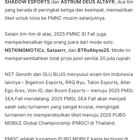
SHADOW ESPORTS
dan
ASTRUM DEUS ALTAYR
, dua tim
yang berada di peringkat ketiga dan keempat, memastikan
tiket untuk lolos ke PMNC musim selanjutnya.
Selain tim-tim di atas, 2025 PMNC ID Fall juga
memperkenalkan tiga orang juara dari mode solo:
NSTKINGMOTICz
,
Sataarrr
, dan
BTRxAbyss25
. Mode ini
mempersembahkan total prize pool senilai 20 juta rupiah.
NST Genoth dan GLU BLUG menyusul enam tim Indonesia
lainnya – Bigetron Esports, RRQ Ryu, Talon Esports, Alter
Ego Ares, Voin ID, dan Boom Esports – menuju 2025 PMSL
SEA Fall mendatang. 2025 PMSL SEA Fall akan menjadi
salah satu turnamen yang sangat krusial, mengingat
turnamen ini memperebutkan tiket menuju 2025 PUBG
MOBILE Global Championship (PMGC) di Thailand.
PMGC adalah turnamen PUBG MOBILE kasta tertinggi di