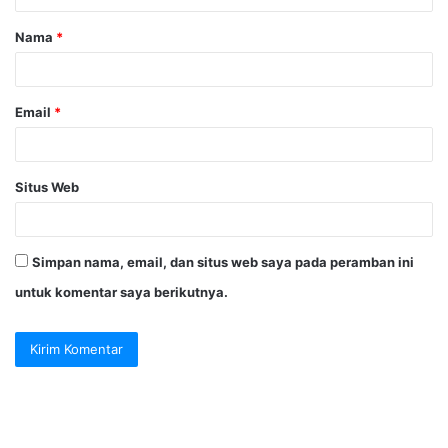
a
Nama
*
r
*
Email
*
Situs Web
Simpan nama, email, dan situs web saya pada peramban ini
untuk komentar saya berikutnya.