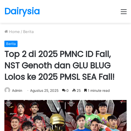
Dairysia
M
Home
/
Berita
Berita
Top 2 di 2025 PMNC ID Fall,
NST Genoth dan GLU BLUG
Lolos ke 2025 PMSL SEA Fall!
Admin
Agustus 25, 2025
0
25
1 minute read