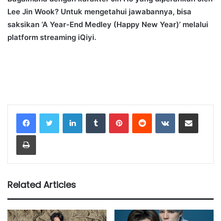
Lee Jin Wook? Untuk mengetahui jawabannya, bisa
saksikan ‘A Year-End Medley (Happy New Year)’ melalui
platform streaming iQiyi.
LinkedIn
Tumblr
Pinterest
Reddit
VKontakte
Share via Email
Print
Related Articles