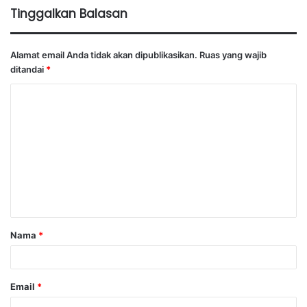
Tinggalkan Balasan
Alamat email Anda tidak akan dipublikasikan.
Ruas yang wajib
ditandai
*
K
o
m
e
n
t
a
Nama
*
r
*
Email
*