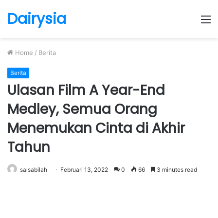
Dairysia
M
Home
/
Berita
Berita
Ulasan Film A Year-End
Medley, Semua Orang
Menemukan Cinta di Akhir
Tahun
salsabilah
Februari 13, 2022
0
66
3 minutes read