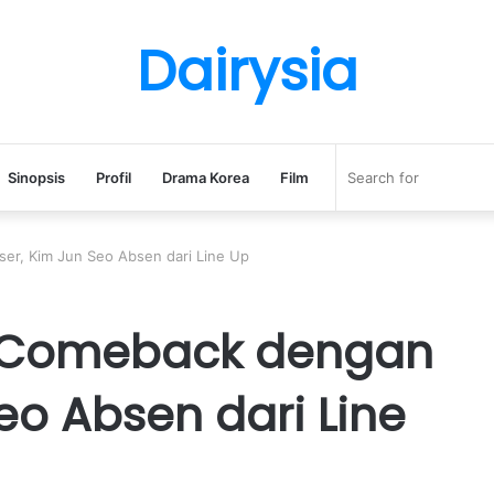
Dairysia
Sinopsis
Profil
Drama Korea
Film
ser, Kim Jun Seo Absen dari Line Up
al Comeback dengan
eo Absen dari Line