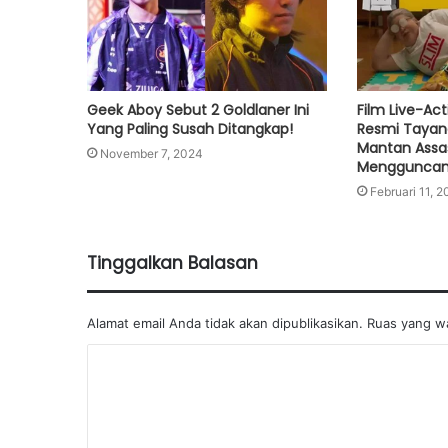
Geek Aboy Sebut 2 Goldlaner Ini
Film Live-Ac
Yang Paling Susah Ditangkap!
Resmi Tayang 
Mantan Assas
November 7, 2024
Mengguncang
Februari 11, 
Tinggalkan Balasan
Alamat email Anda tidak akan dipublikasikan.
Ruas yang wa
K
o
m