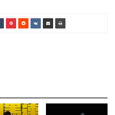
dIn
Tumblr
Pinterest
Reddit
VKontakte
Share via Email
Print