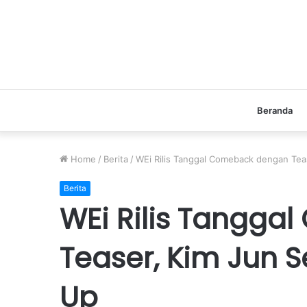
Beranda
Home
/
Berita
/
WEi Rilis Tanggal Comeback dengan Tea
Berita
WEi Rilis Tangg
Teaser, Kim Jun S
Up