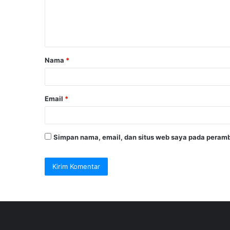
e
n
t
a
Nama
*
r
*
Email
*
Simpan nama, email, dan situs web saya pada peramb