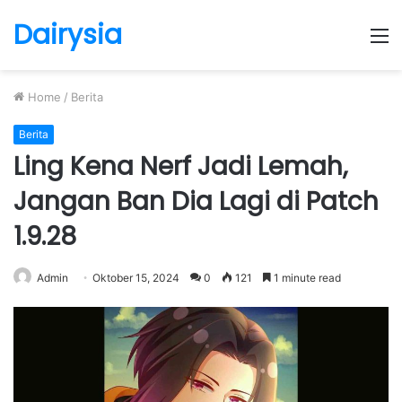
Dairysia
M
Home
/
Berita
Berita
Ling Kena Nerf Jadi Lemah,
Jangan Ban Dia Lagi di Patch
1.9.28
Admin
Oktober 15, 2024
0
121
1 minute read