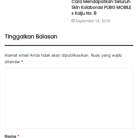
Cara Mendapatkan Seluruh
Skin Kolaborasi PUBG MOBILE
x Kaiju No. 8
September 14, 2025
Tinggalkan Balasan
Alamat email Anda tidak akan dipublikasikan.
Ruas yang wajib
ditandai
*
K
o
m
e
n
t
a
Nama
*
r