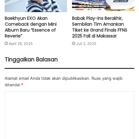
Baekhyun EXO Akan
Babak Play-ins Berakhir,
Comeback dengan Mini
Sembilan Tim Amankan
Album Baru “Essence of
Tiket ke Grand Finals FFNS
Reverie”
2025 Fall di Makassar
April 28, 2025
Juli 2, 2025
Tinggalkan Balasan
Alamat email Anda tidak akan dipublikasikan.
Ruas yang wajib
ditandai
*
K
o
m
e
n