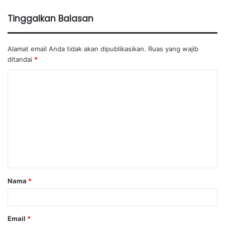
Tinggalkan Balasan
Alamat email Anda tidak akan dipublikasikan.
Ruas yang wajib
ditandai
*
K
o
m
e
n
t
a
Nama
*
r
*
Email
*