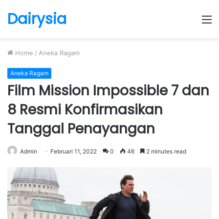
Dairysia
M
Home
/
Aneka Ragam
Aneka Ragam
Film Mission Impossible 7 dan
8 Resmi Konfirmasikan
Tanggal Penayangan
Admin
Februari 11, 2022
0
46
2 minutes read